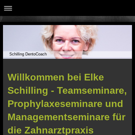
Schilling DentoCoach
Willkommen bei Elke
Schilling - Teamseminare,
Prophylaxeseminare und
Managementseminare für
die Zahnarztpraxis